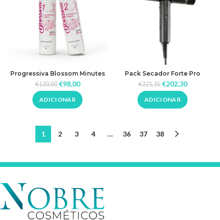
Progressiva Blossom Minutes
Pack Secador Forte Pro
One
Brushless 2150w Black JRL
€
98,00
€
202,30
€
120,00
€
321,15
ADICIONAR
ADICIONAR
1
2
3
4
…
36
37
38