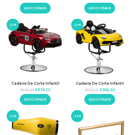
ADICIONAR
ADICIONAR
-23%
-23%
Cadeira De Corte Infantil
Cadeira De Corte Infantil
Mercedes Gabbiano
Lamborgini Gabbiano
€
474,55
€
386,50
€
616,90
€
502,45
ADICIONAR
ADICIONAR
-37%
-23%