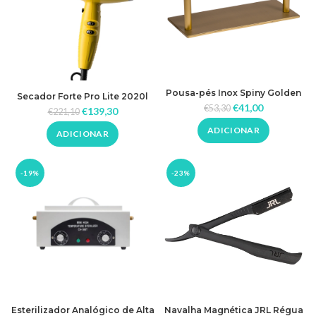
Pousa-pés Inox Spiny Golden
Secador Forte Pro Lite 2020l
2400w Lamborghini X JRL
€
41,00
€
53,30
€
139,30
€
221,10
ADICIONAR
ADICIONAR
-19%
-23%
Esterilizador Analógico de Alta
Navalha Magnética JRL Régua