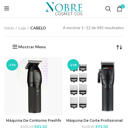
0
A mostrar 1–12 de 445 resultados
Início
Loja
CABELO
Mostrar Menu
-23%
-23%
Máquina De Contorno Freshfx
Máquina De Corte Profissional
Trimmer Babylisspro
Freshfx Babylisspro
€
81,50
€
91,50
€
105,59
€
118,95