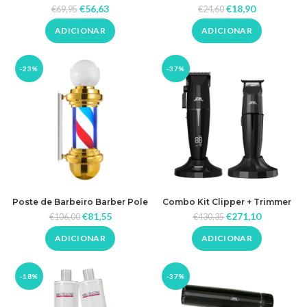
Temperatura 300w GL NAILS
€
56,63
€
18,90
€
69,95
€
24,60
ADICIONAR
ADICIONAR
-23%
-37%
Poste de Barbeiro Barber Pole
Combo Kit Clipper + Trimmer
Johnny Globe Gold
Onyx Black JRL
€
81,55
€
271,10
€
106,00
€
430,35
ADICIONAR
ADICIONAR
-18%
-37%