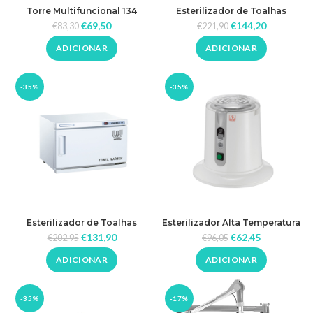
Torre Multifuncional 134
Esterilizador de Toalhas
Warmex 16L
€
69,50
€
144,20
€
83,30
€
221,90
ADICIONAR
ADICIONAR
-35%
-35%
Esterilizador de Toalhas
Esterilizador Alta Temperatura
Warmex 11L
Digital 180º
€
131,90
€
62,45
€
202,95
€
96,05
ADICIONAR
ADICIONAR
-35%
-17%