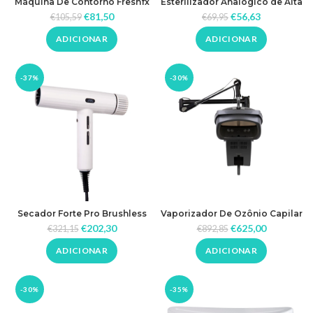
Máquina De Contorno Freshfx
Esterilizador Analógico de Alta
Trimmer Babylisspro
Temperatura 300w GL NAILS
€
81,50
€
56,63
€
105,59
€
69,95
ADICIONAR
ADICIONAR
-37%
-30%
Secador Forte Pro Brushless
Vaporizador De Ozônio Capilar
2150W Jrl White
408d White Hair Gabbiano
€
202,30
€
625,00
€
321,15
€
892,85
ADICIONAR
ADICIONAR
-30%
-35%