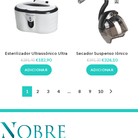
Esterilizador Ultrassônico Ultra
Secador Suspenso Iônico
Pure 1,3L
Gabbiano Centurion DVI-303W
€
182,90
€
326,10
€
281,40
€
391,30
Três Velocidades
ADICIONAR
ADICIONAR
1
2
3
4
…
8
9
10