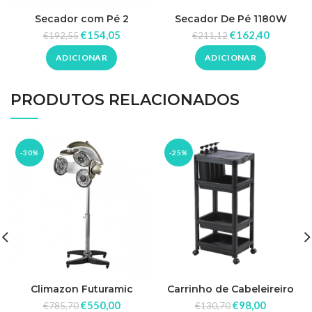
Secador com Pé 2
Secador De Pé 1180W
Velocidades Ricki Parodi
Homcom
€
154,05
€
162,40
€
192,55
€
211,12
ADICIONAR
ADICIONAR
PRODUTOS RELACIONADOS
-30%
-25%
Climazon Futuramic
Carrinho de Cabeleireiro
Acelerador de Químicas e
Porta Shampoo Viena
€
550,00
€
98,00
€
785,70
€
130,70