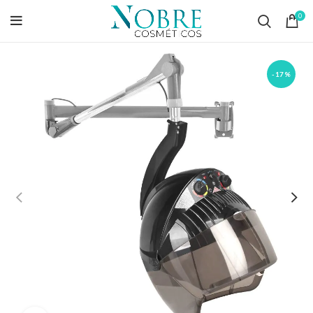
0
-17%