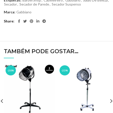
Etiquetas:
BarberShop
,
Cabeleireiro
,
Gabbiano
,
Salão De Beleza
,
Secador
,
Secador de Parede
,
Secador Suspenso
Marca:
Gabbiano
Share
TAMBÉM PODE GOSTAR…
-20%
-23%