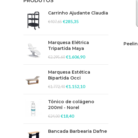
PRODUTOS
Carrinho Ajudante Claudia
€
285,35
€
407,65
Marquesa Elétrica
Peeli
Tripartida Maya
€
1.606,90
€
2.295,60
Marquesa Estética
Bipartida Occi
€
1.152,10
€
1.772,40
Tônico de colágeno
200ml - Norel
€
18,40
€
24,00
Bancada Barbearia Dafne