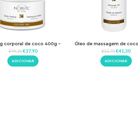
ng corporal de coco 400g –
Óleo de massagem de coco
Norel
Norel
€
37,90
€
41,30
€
49,30
€
53,70
ADICIONAR
ADICIONAR