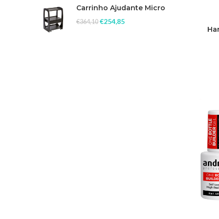
Carrinho Ajudante Micro
€
254,85
€
364,10
Har
Constr