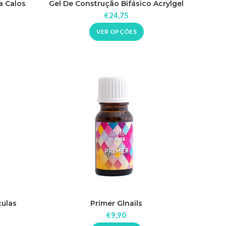
a Calos
Gel De Construção Bifásico Acrylgel
Glnails 50ml
€
24,75
VER OPÇÕES
culas
Primer Glnails
€
9,90