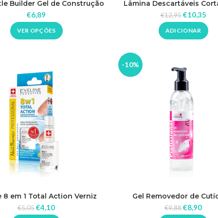
le Builder Gel de Construção
Lâmina Descartáveis Cort
dreia Professional 14ml
€
6,89
€
10,35
€
12,95
VER OPÇÕES
ADICIONAR
-10%
e 8 em 1 Total Action Verniz
Gel Removedor de Cutí
€
4,10
€
8,90
€
5,05
€
9,88