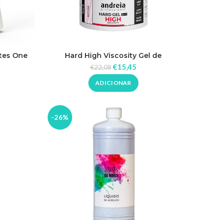
tes One
Hard High Viscosity Gel de
Construção – Soft Pink – Andreia
€
15,45
€
22,08
Professional
ADICIONAR
-26%