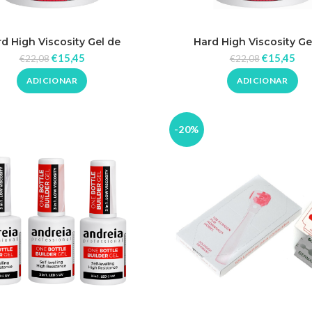
d High Viscosity Gel de
Hard High Viscosity Ge
ução – Soft White – Andreia
Construção – Clear – An
€
15,45
€
15,45
€
22,08
€
22,08
Professional
Professional
ADICIONAR
ADICIONAR
-20%