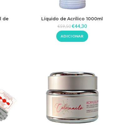
l de
Líquido de Acrílico 1000ml
dreia
€
44,30
€
59,50
ADICIONAR