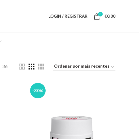
0
LOGIN / REGISTRAR
€
0,00
36
-30%