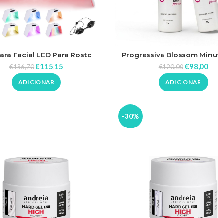
ra Facial LED Para Rosto
Progressiva Blossom Minu
rapia Com Vaporização 36w
€
115,15
€
98,00
€
136,70
€
120,00
ADICIONAR
ADICIONAR
-30%