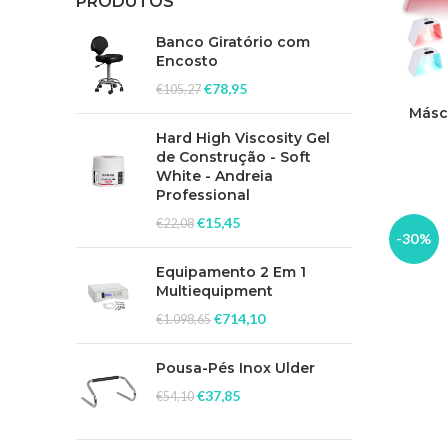
PRODUTOS
Banco Giratório com
Encosto
€
78,95
€
105,27
Másca
Fotote
Hard High Viscosity Gel
de Construção - Soft
White - Andreia
Professional
€
15,45
€
22,08
-30%
Equipamento 2 Em 1
Multiequipment
€
714,10
€
1.098,65
Pousa-Pés Inox Ulder
€
37,85
€
54,10