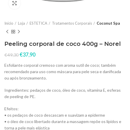
Click to enlarge
Início
Loja
ESTETICA
Tratamentos Corporais
Coconut Spa
Peeling corporal de coco 400g – Norel
€
37,90
€
49,30
Esfoliante corporal cremoso com aroma sutil de coco; também
recomendado para uso como máscara para pele seca e danificada
ou após bronzeamento.
Ingredientes: pedaços de coco, óleo de coco, vitamina E, esferas
de peeling de PE.
Efeitos:
• os pedaços de coco descascam e suavizam a epiderme
• o óleo de coco libertado durante a massagem repõe os lípidos e
torna a pele mais elástica