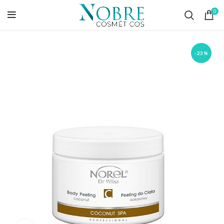
0
-23%