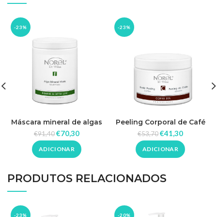
-23%
-23%
Máscara mineral de algas
Peeling Corporal de Café
máscara de lama 1000ml –
500ml – Norel
€
70,30
€
41,30
€
91,40
€
53,70
Norel
ADICIONAR
ADICIONAR
PRODUTOS RELACIONADOS
-23%
-20%