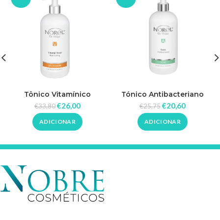
Tônico Vitamínico
Tónico Antibacteriano
Iluminador 500ml – Norel
500ml – Norel
€
26,00
€
20,60
€
33,80
€
25,75
ADICIONAR
ADICIONAR