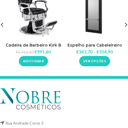
Cadeira de Barbeiro Kirk B
Espelho para Cabeleireiro
Patrick
€
991,60
€
342,70
–
€
354,90
€
1.416,60
ADICIONAR
VER OPÇÕES
Rua Andrade Corvo 3