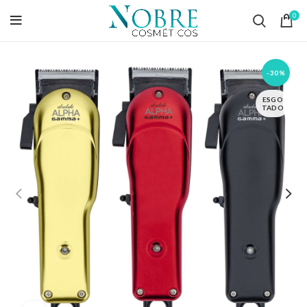
0
-30%
ESGO
TADO