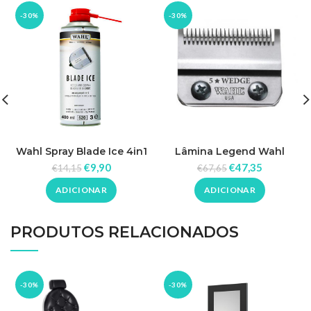
-30%
-30%
Wahl Spray Blade Ice 4in1
Lâmina Legend Wahl
400ml
02228-416
€
9,90
€
47,35
€
14,15
€
67,65
ADICIONAR
ADICIONAR
PRODUTOS RELACIONADOS
-30%
-30%