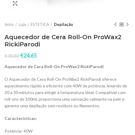
Click to enlarge
Início
Loja
ESTETICA
Depilação
Aquecedor de Cera Roll-On ProWax2
RickiParodi
€
24,65
€
30,80
Aquecedor de Cera Roll-On ProWax2 RickiParodi
O Aquecedor de Cera Roll-On ProWax2 RickiParodi oferece
aquecimento rápido e eficiente com 40W de potência, levando de
20 a 30 minutos para atingir a temperatura ideal. Compatível com
roll-ons de 100ml, proporciona uma sensação calmante na pele e
garante uma depilação sem resíduos ou filamentos.
Características:
Potência: 40W