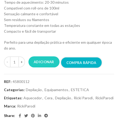
Tempo de aquecimento: 20-30 minutos
Compatível com roll-ons de 100ml
Sensação calmante e confortável
Sem resíduos ou filamentos
Temperatura constante em todas as estações
Compacto e fácil de transportar
Perfeito para uma depilação prática e eficiente em qualquer época
do ano.
ADICIONAR
COMPRA RÁPIDA
REF:
45800112
Categorias:
Depilação
,
Equipamentos
,
ESTETICA
Etiquetas:
Aquecedor
,
Cera
,
Depilação
,
Ricki Parodi
,
RickiParodi
Marca:
RickiParodi
Share