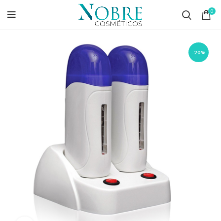
0
-20%