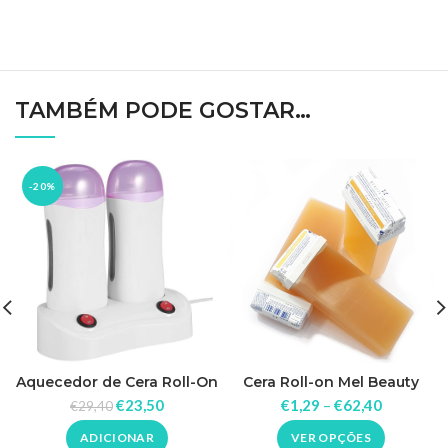
TAMBÉM PODE GOSTAR…
-20%
Aquecedor de Cera Roll-On
Cera Roll-on Mel Beauty
Image
€
23,50
€
1,29
–
€
62,40
€
29,40
ADICIONAR
VER OPÇÕES