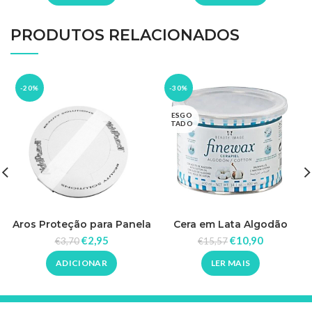
PRODUTOS RELACIONADOS
-20%
-30%
ESGO
TADO
Cera em Lata Algodão
Aros Proteção para Panela
Finewax Beauty Image
Cera RickiParodi
€
10,90
€
2,95
€
15,57
€
3,70
400ml
LER MAIS
ADICIONAR