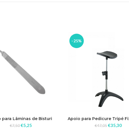
-25%
 para Lâminas de Bisturi
Apoio para Pedicure Tripé F
Rickiparodi Inox
€
5,25
€
35,30
€
7,50
€
47,05