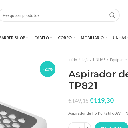
BARBER SHOP
CABELO
CORPO
MOBILIÁRIO
UNHAS
Início
Loja
UNHAS
Equipamen
-20%
Aspirador d
TP821
€
119,30
€
149,15
Aspirador de Pó Portátil 60W TP