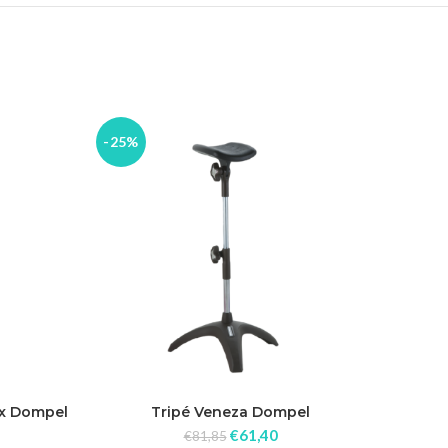
-25%
-19%
ix Dompel
Tripé Veneza Dompel
Eveli
€
61,40
€
81,85