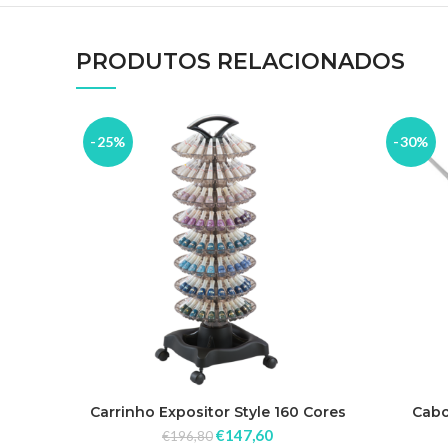
PRODUTOS RELACIONADOS
-25%
-30%
Carrinho Expositor Style 160 Cores
Cabo
Dompel
€
147,60
€
196,80