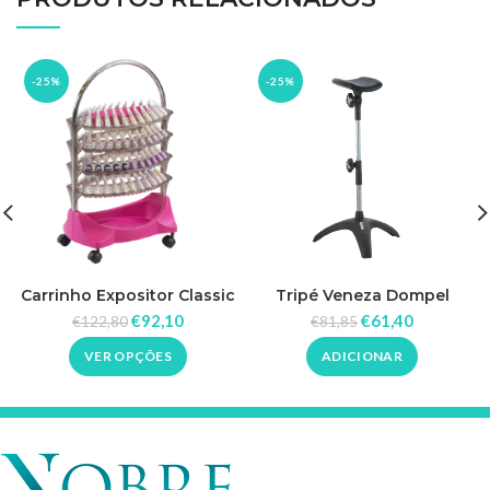
-25%
-25%
Carrinho Expositor Classic
Tripé Veneza Dompel
88 cores Dompel
€
92,10
€
61,40
€
122,80
€
81,85
VER OPÇÕES
ADICIONAR