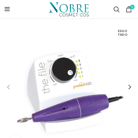
0
ESGO
TADO