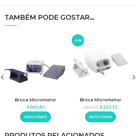
TAMBÉM PODE GOSTAR…
-30%
Broca Micromotor
Broca Micromotor
50.000rpm Super 600 Max
35.000rpm Aty
€
660,40
€
222,15
€
317,35
Bader
ADICIONAR
ADICIONAR
PRODUTOS RELACIONADOS