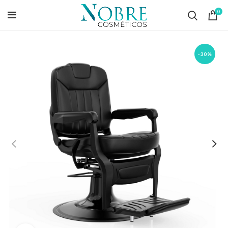
0
-30%