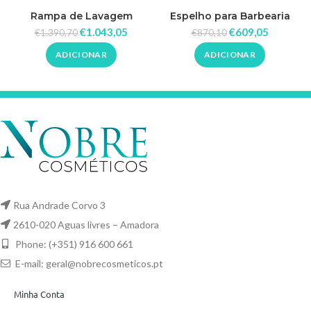
Rampa de Lavagem
Espelho para Barbearia
Tradicional
Richard
€
1.043,05
€
609,05
€
1.390,70
€
870,10
ADICIONAR
ADICIONAR
Rua Andrade Corvo 3
2610-020 Aguas livres – Amadora
Phone: (+351) 916 600 661
E-mail:
geral@nobrecosmeticos.pt
Minha Conta