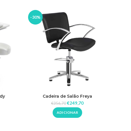
-30%
-30%
ndy
Cadeira de Salão Freya
Tapet
€
249,70
€
356,70
ADICIONAR