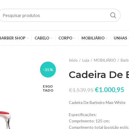
BARBER SHOP
CABELO
CORPO
MOBILIÁRIO
UNHAS
Início
Loja
MOBILIÁRIO
Barb
-35%
Cadeira De 
ESGO
€
1.000,95
€
1.539,95
TADO
Cadeira De Barbeiro Mae White
Especificações:
Comprimento: 125 cm;
Comprimento total (posição estic