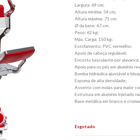
Largura: 69 cm;
Altura mínima: 54 cm;
Altura máxima: 71 cm;
Ø da base: 67 cm;
Peso: 62 kg;
Máx. Carga: 150 kg;
Estofamento: PVC vermelho;
Apoio de cabeça regulável;
Encosto basculante por alavanca;
Apoio para os pés em alumínio rev
Bomba hidráulica ajustável e bloq
Espuma de alta densidade;
Assento com molas para maior co
Estrutura em alumínio injetado na
Base metálica em branco e croma
Cadeira de barbeiro, barber chair
Esgotado