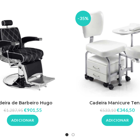
-35%
deira de Barbeiro Hugo
Cadeira Manicure Te
€
901,55
€
346,50
€
1.287,95
€
533,10
ADICIONAR
ADICIONAR