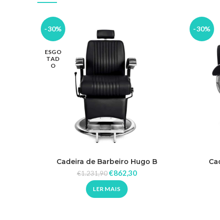
-30%
-30%
ESGO
TAD
O
Cadeira de Barbeiro Hugo B
Ca
€
862,30
€
1.231,90
LER MAIS