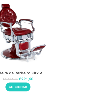
eira de Barbeiro Kirk R
€
991,60
€
1.416,60
ADICIONAR