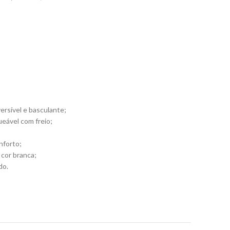
ersível e basculante;
ueável com freio;
nforto;
 cor branca;
do.
, mae white, duet, dduueett