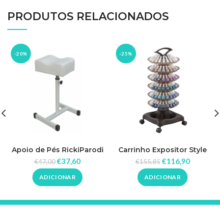
PRODUTOS RELACIONADOS
-20%
-25%
Apoio de Pés RickiParodi
Carrinho Expositor Style
120 Cores Dompel
€
37,60
€
116,90
€
47,00
€
155,85
ADICIONAR
ADICIONAR