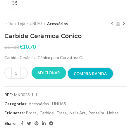
Click to enlarge
Início
Loja
UNHAS
Acessórios
Carbide Cerâmica Cônico
€
10,70
€
17,83
Carbide Cerâmica Cônico para Curvatura C.
ADICIONAR
COMPRA RÁPIDA
REF:
MK0023-1-1
Categorias:
Acessórios
,
UNHAS
Etiquetas:
Broca
,
Carbide
,
Fresa
,
Nails Art
,
Ponteira
,
Unhas
Share