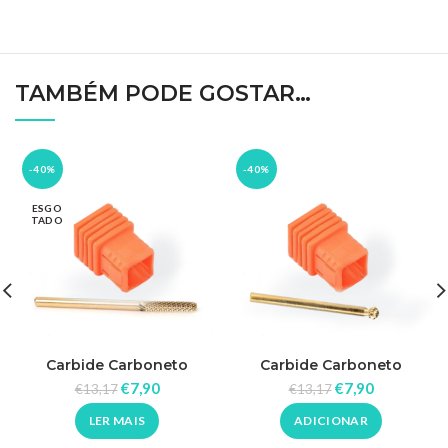
TAMBÉM PODE GOSTAR…
-40%
-40%
ESGO
TADO
Carbide Carboneto
Carbide Carboneto
Finalização
Cutícula
€
7,90
€
7,90
€
13,17
€
13,17
LER MAIS
ADICIONAR