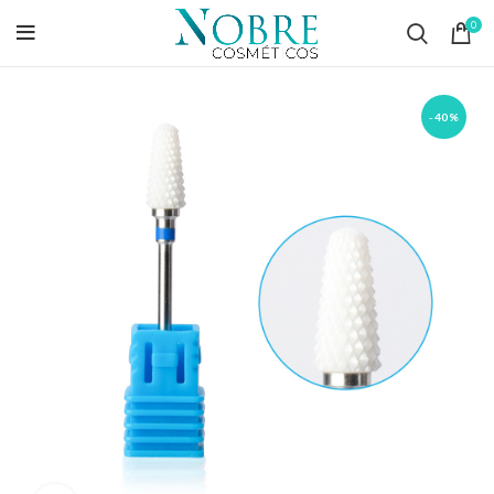
0
-40%