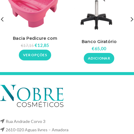
Bacia Pedicure com
Banco Giratório
Pedestal Dompel
€
12,85
€
17,15
€
65,00
VER OPÇÕES
ADICIONAR
Rua Andrade Corvo 3
2610-020 Aguas livres – Amadora