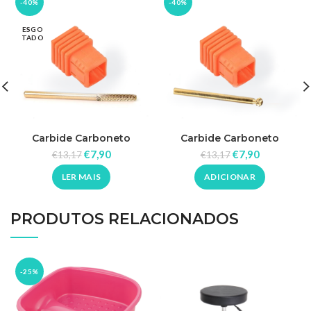
-40%
-40%
ESGO
TADO
Carbide Carboneto
Carbide Carboneto
Finalização
Cutícula
€
7,90
€
7,90
€
13,17
€
13,17
LER MAIS
ADICIONAR
PRODUTOS RELACIONADOS
-25%