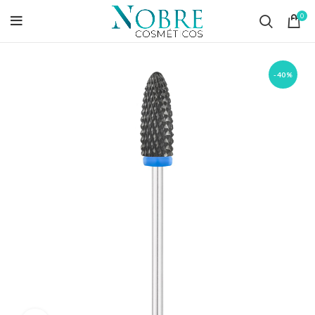
0
-40%