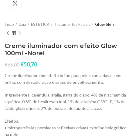
Click to enlarge
Início
Loja
ESTETICA
Tratamentos Faciais
Glow Skin
Creme iluminador com efeito Glow
100ml -Norel
€
50,70
€
66,00
Creme iluminador com efeito brilho para peles cansadas e sem
brilho, com descoloração e sinais de envelhecimento.
Ingredientes: calêndula, aralia, garra do diabo, 4% de niacinamida
liquórica, 0,5% de hexilresorcinol, 1% de vitamina C VC-IP, 1% de
ácido glicirretínico, 2% de extrato de raiz de alcaçuz.
Efeitos:
• micropartículas peroladas reflexivas criam um brilho holográfico
na pele