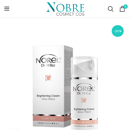
0
-23%