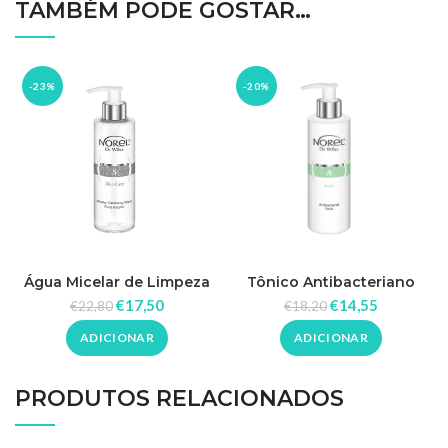
TAMBÉM PODE GOSTAR…
-23%
-20%
Água Micelar de Limpeza
Tônico Antibacteriano
200ml – Norel
200ml – Norel
€
17,50
€
14,55
€
22,80
€
18,20
ADICIONAR
ADICIONAR
PRODUTOS RELACIONADOS