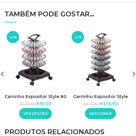
TAMBÉM PODE GOSTAR…
-25%
-25%
Carrinho Expositor Style 80
Carrinho Expositor Style
Cores Dompel
120 Cores Dompel
€
92,10
€
116,90
€
122,80
€
155,85
VER OPÇÕES
ADICIONAR
PRODUTOS RELACIONADOS