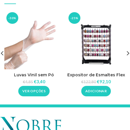
-30%
-25%
Luvas ​​Vinil sem Pó
Expositor de Esmaltes Flex
– 6 Prateleiras Dompel
€
3,40
€
92,10
€
4,85
€
122,80
VER OPÇÕES
ADICIONAR