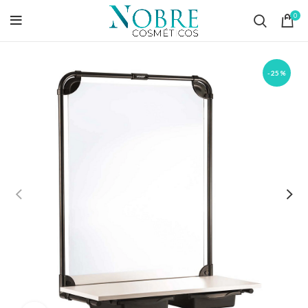
0
-25%