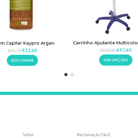
Carrinho Ajudante Multicol
um Capilar Kaypro Argan
€
97,40
€
12,60
€
129,90
€
15,75
VER OPÇÕES
ADICIONAR
Sobre
Reclamação Fácil