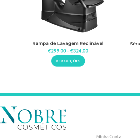
Rampa de Lavagem Reclinável
Sér
Champ Dompel
€
299,00
–
€
324,00
VER OPÇÕES
Minha Conta