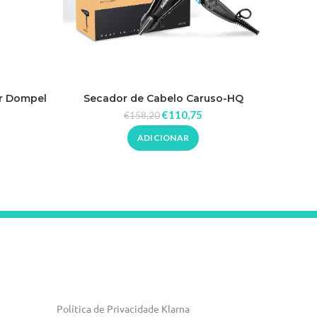
or Dompel
Secador de Cabelo Caruso-HQ
Seca
2400W Babyliss Pro
€
110,75
€
158,20
ADICIONAR
Política de Privacidade Klarna