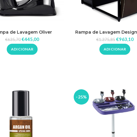
mpa de Lavagem Oliver
Rampa de Lavagem Design 
Basil W
€
445,00
€
963,10
€
635,70
€
1.375,85
ADICIONAR
ADICIONAR
-25%