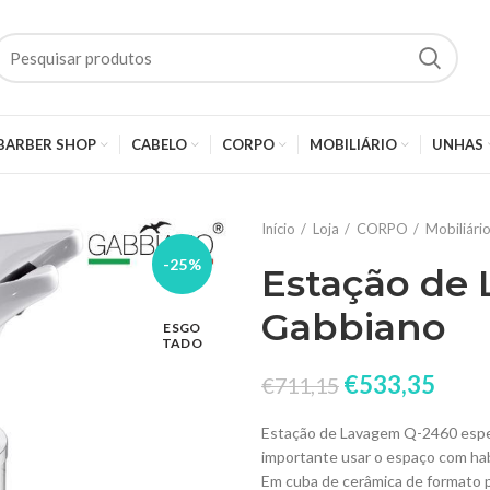
BARBER SHOP
CABELO
CORPO
MOBILIÁRIO
UNHAS
Início
Loja
CORPO
Mobiliári
-25%
Estação de
Gabbiano
ESGO
TADO
€
533,35
€
711,15
Estação de Lavagem Q-2460 espe
importante usar o espaço com hab
Em cuba de cerâmica de formato p