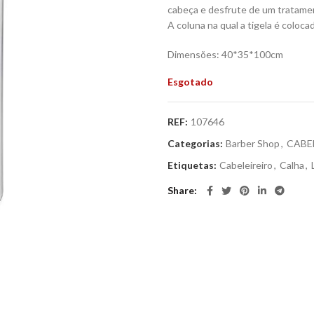
cabeça e desfrute de um tratame
A coluna na qual a tigela é colocad
Dimensões: 40*35*100cm
Esgotado
REF:
107646
Categorias:
Barber Shop
,
CABE
Etiquetas:
Cabeleireiro
,
Calha
,
Share