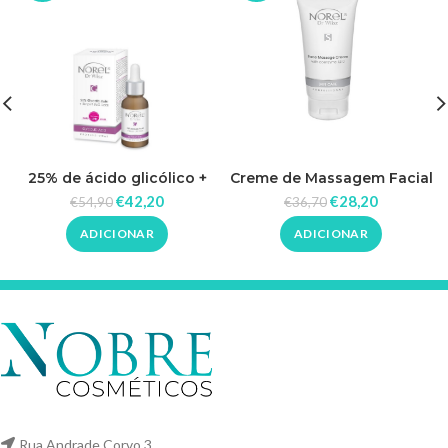
25% de ácido glicólico +
Creme de Massagem Facial
ácidos SkinPerf LWG 30ml
com Coenzima Q10 200ml
€
42,20
€
28,20
€
54,90
€
36,70
_ Norel
– Norel
ADICIONAR
ADICIONAR
Rua Andrade Corvo 3