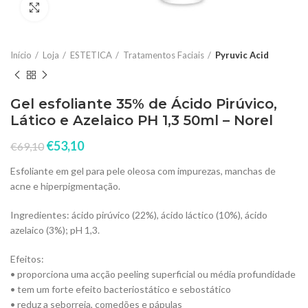
Click to enlarge
Início
Loja
ESTETICA
Tratamentos Faciais
Pyruvic Acid
Gel esfoliante 35% de Ácido Pirúvico,
Lático e Azelaico PH 1,3 50ml – Norel
€
53,10
€
69,10
Esfoliante em gel para pele oleosa com impurezas, manchas de
acne e hiperpigmentação.
Ingredientes: ácido pirúvico (22%), ácido láctico (10%), ácido
azelaico (3%); pH 1,3.
Efeitos:
• proporciona uma acção peeling superficial ou média profundidade
• tem um forte efeito bacteriostático e sebostático
• reduz a seborreia, comedões e pápulas