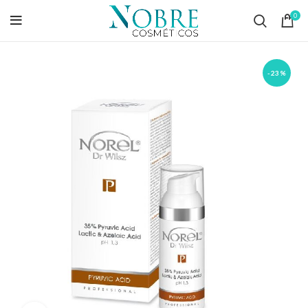
0
-23%