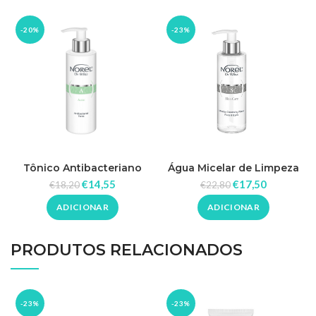
-20%
-23%
Tônico Antibacteriano
Água Micelar de Limpeza
200ml – Norel
200ml – Norel
€
14,55
€
17,50
€
18,20
€
22,80
ADICIONAR
ADICIONAR
PRODUTOS RELACIONADOS
-23%
-23%