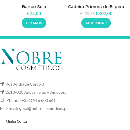
Banco Sela
Cadeira Primma de Espera
Plus Dompel
€
75,00
€
307,00
€
409,35
LER MAIS
ADICIONAR
Rua Andrade Corvo 3
2610-020 Aguas livres – Amadora
Phone: (+351) 916 600 661
E-mail:
geral@nobrecosmeticos.pt
Minha Conta