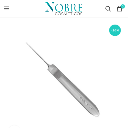
0
-20%