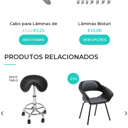
Cabo para Lâminas de
Lâminas Bisturi
Bisturi Rickiparodi Inox
€
5,25
€
15,00
€
7,50
ADICIONAR
VER OPÇÕES
PRODUTOS RELACIONADOS
ESGO
-25%
TADO