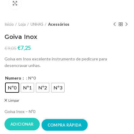
Click to enlarge
Início
Loja
UNHAS
Acessórios
Goiva Inox
€
7,25
€
9,05
Goiva em Inox excelente instrumento de pedicure para
desencravar unhas.
Numero
: Nº0
Nº0
Nº1
Nº2
Nº3
Limpar
Goiva Inox – Nº0
ADICIONAR
COMPRA RÁPIDA