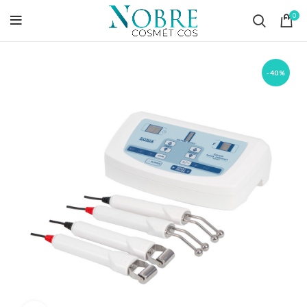
0
-40%