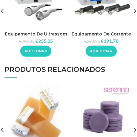
Equipamento De Ultrassom
Equipamento De Corrente
B-Equipament
Galvânica B-Equipament
€
255,05
€
191,70
€
392,35
€
294,95
ADICIONAR
ADICIONAR
PRODUTOS RELACIONADOS