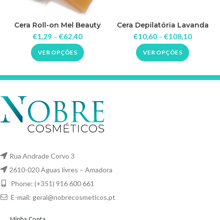
Cera Roll-on Mel Beauty
Cera Depilatória Lavanda
Image
1kg Serenna
€
1,29
–
€
62,40
€
10,60
–
€
108,10
VER OPÇÕES
VER OPÇÕES
Rua Andrade Corvo 3
2610-020 Aguas livres – Amadora
Phone: (+351) 916 600 661
E-mail:
geral@nobrecosmeticos.pt
Minha Conta