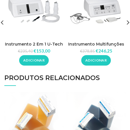
Instrumento 2 Em 1 U-Tech
Instrumento Multifunções
Purificador De Pele U-Tech
€
153,00
€
246,25
€
235,40
€
378,85
ADICIONAR
ADICIONAR
PRODUTOS RELACIONADOS