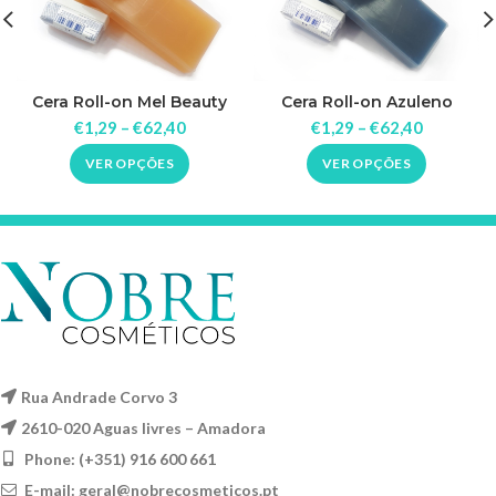
Cera Roll-on Mel Beauty
Cera Roll-on Azuleno
Image
Beauty Image
€
1,29
–
€
62,40
€
1,29
–
€
62,40
VER OPÇÕES
VER OPÇÕES
Rua Andrade Corvo 3
2610-020 Aguas livres – Amadora
Phone: (+351) 916 600 661
E-mail:
geral@nobrecosmeticos.pt