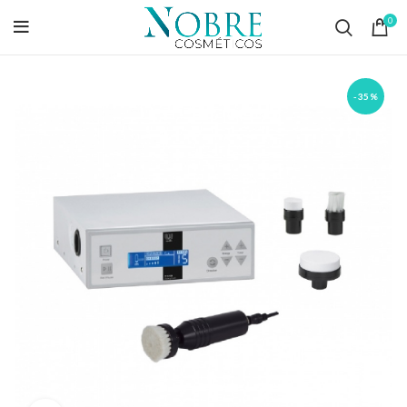
0
-35%