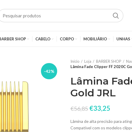
BARBER SHOP
CABELO
CORPO
MOBILIÁRIO
UNHAS
Início
Loja
BARBER SHOP
Nav
Lâmina Fade Clipper FF 2020C Go
-42%
Lâmina Fade
Gold JRL
€
33,25
€
56,85
Lâmina de alta precisão para ating
Compatível com os modelos clippe