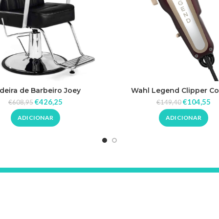
deira de Barbeiro Joey
Wahl Legend Clipper C
€
426,25
€
104,55
€
608,95
€
149,40
ADICIONAR
ADICIONAR