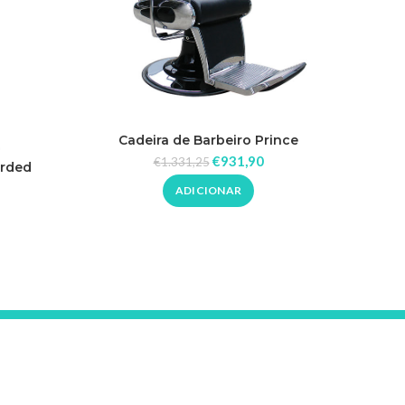
Cadeira de Barbeiro Prince
€
931,90
€
1.331,25
orded
Ca
ADICIONAR