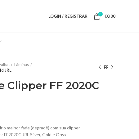
0
LOGIN / REGISTRAR
€
0,00
alhas e Lâminas
ld JRL
 Clipper FF 2020C
ir o melhor fade (degradê) com sua clipper
r FF2020C JRL Silver, Gold e Onyx;