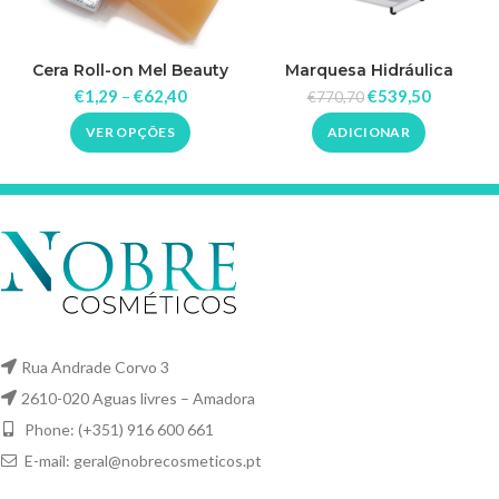
Cera Roll-on Mel Beauty
Marquesa Hidráulica
Image
Tripartida Liv
€
1,29
–
€
62,40
€
539,50
€
770,70
VER OPÇÕES
ADICIONAR
Rua Andrade Corvo 3
2610-020 Aguas livres – Amadora
Phone: (+351) 916 600 661
E-mail:
geral@nobrecosmeticos.pt