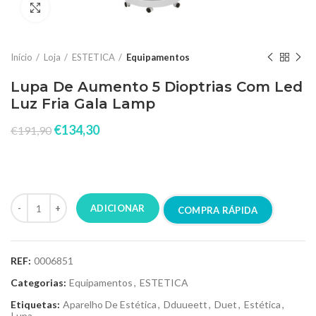
Click to enlarge
Início
Loja
ESTETICA
Equipamentos
Lupa De Aumento 5 Dioptrias Com Led
Luz Fria Gala Lamp
€
134,30
€
191,90
Lupa de aumento 5 dioptrias com led luz fria, led magnifying lamp
gala, lamp, duet, dduueett
ADICIONAR
COMPRA RÁPIDA
REF:
0006851
Categorias:
Equipamentos
,
ESTETICA
Etiquetas:
Aparelho De Estética
,
Dduueett
,
Duet
,
Estética
,
Lupa