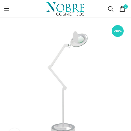
0
-30%