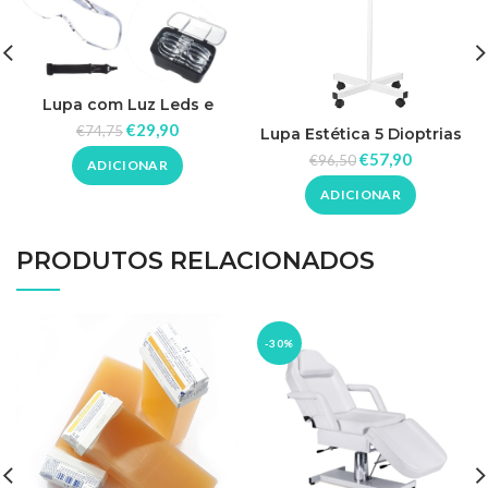
Lupa com Luz Leds e
Lentes de Aumento
€
29,90
€
74,75
Lupa Estética 5 Dioptrias
com Pé
€
57,90
€
96,50
ADICIONAR
ADICIONAR
PRODUTOS RELACIONADOS
-30%