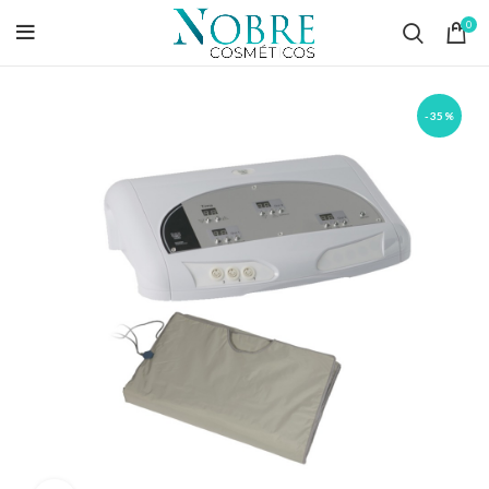
0
-35%