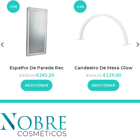
-30%
-20%
Espelho De Parede Rec
Candeeiro De Mesa Glow
Prata
Arche II
€
245,20
€
129,00
€
350,30
€
161,25
ADICIONAR
ADICIONAR