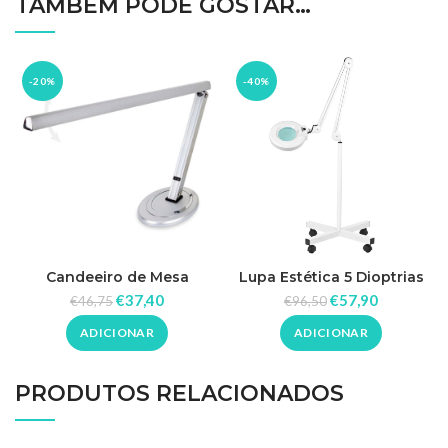
TAMBÉM PODE GOSTAR…
-20%
-40%
Candeeiro de Mesa
Lupa Estética 5 Dioptrias
com Pé
€
37,40
€
57,90
€
46,75
€
96,50
ADICIONAR
ADICIONAR
PRODUTOS RELACIONADOS