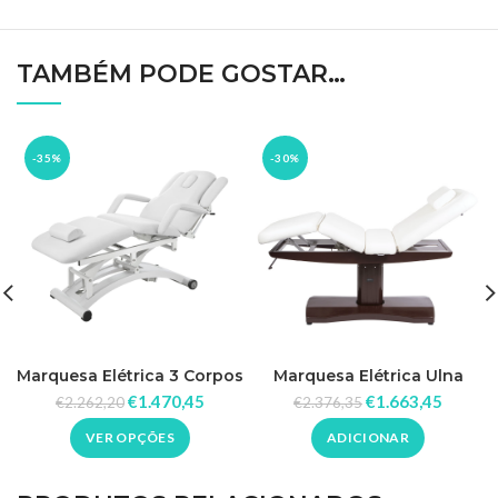
TAMBÉM PODE GOSTAR…
-35%
-30%
Marquesa Elétrica 3 Corpos
Marquesa Elétrica Ulna
Sphen
€
1.470,45
€
1.663,45
€
2.262,20
€
2.376,35
VER OPÇÕES
ADICIONAR