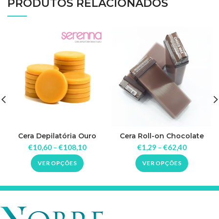
PRODUTOS RELACIONADOS
Cera Depilatória Ouro
Cera Roll-on Chocolate
Serenna Kg
Beauty Image
€
10,60
–
€
108,10
€
1,29
–
€
62,40
VER OPÇÕES
VER OPÇÕES