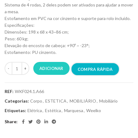
Sistema de 4 rodas, 2 deles podem ser ativados para ajudar a mover
a mesa.
Estofamento em PVC na cor cinzento e suporte para rolo incluído.
Especificações:
Dimensões: 198 x 68 x 43~86 cm;
Peso: 60 kg;
Elevação do encosto de cabeça: +90º ~ -23°;
Estofamento: PU cinzento.
ADICIONAR
COMPRA RÁPIDA
REF:
WKF024.1.A66
Categorias:
Corpo
,
ESTETICA
,
MOBILIÁRIO
,
Mobiliário
Etiquetas:
Elétrica
,
Estética
,
Marquesa
,
Weelko
Share