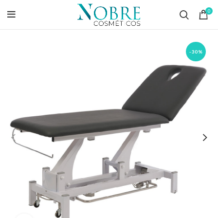
0
-30%