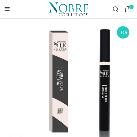
0
-30%