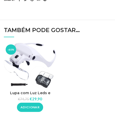
TAMBÉM PODE GOSTAR…
-60%
Lupa com Luz Leds e
Lentes de Aumento
€
29,90
€
74,75
ADICIONAR