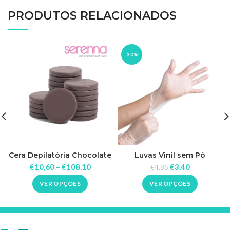
PRODUTOS RELACIONADOS
-30%
Cera Depilatória Chocolate
Luvas ​​Vinil sem Pó
Serenna Kg
€
10,60
–
€
108,10
€
3,40
€
4,85
VER OPÇÕES
VER OPÇÕES