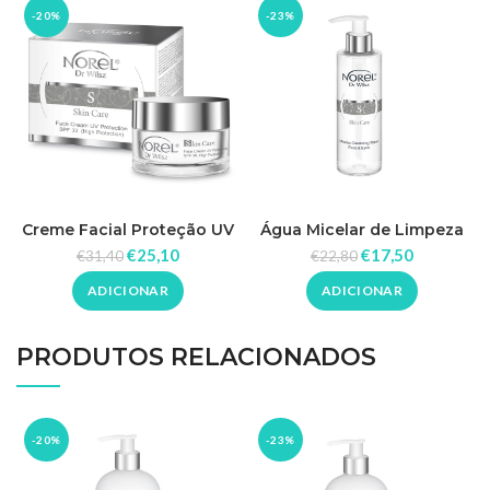
-20%
-23%
Creme Facial Proteção UV
Água Micelar de Limpeza
FPS 30 (Alta Proteção)
200ml – Norel
€
25,10
€
17,50
€
31,40
€
22,80
50ml – Norel
ADICIONAR
ADICIONAR
PRODUTOS RELACIONADOS
-20%
-23%