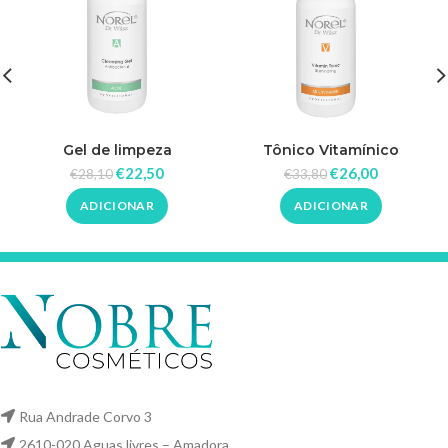
Gel de limpeza
Tônico Vitamínico
antibacteriano 500ml –
Iluminador 500ml – Norel
€
22,50
€
26,00
€
28,10
€
33,80
Norel
ADICIONAR
ADICIONAR
Rua Andrade Corvo 3
2610-020 Aguas livres – Amadora