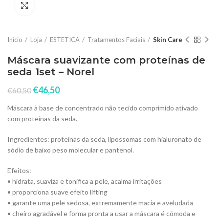
Click to enlarge
Início
Loja
ESTETICA
Tratamentos Faciais
Skin Care
Máscara suavizante com proteínas de
seda 1set – Norel
€
46,50
€
60,50
Máscara à base de concentrado não tecido comprimido ativado
com proteínas da seda.
Ingredientes: proteínas da seda, lipossomas com hialuronato de
sódio de baixo peso molecular e pantenol.
Efeitos:
• hidrata, suaviza e tonifica a pele, acalma irritações
• proporciona suave efeito lifting
• garante uma pele sedosa, extremamente macia e aveludada
• cheiro agradável e forma pronta a usar a máscara é cómoda e