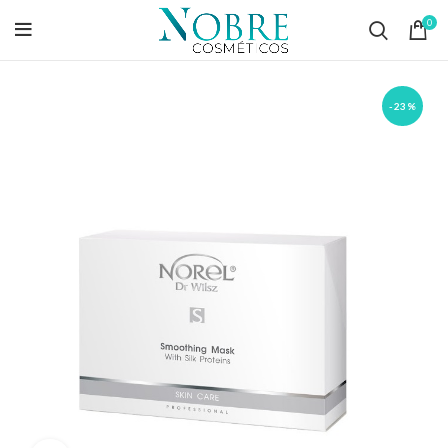
0
-23%