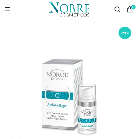
0
-23%