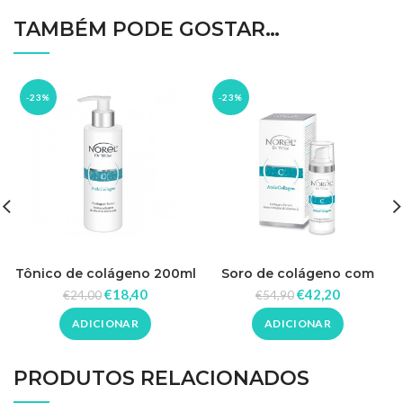
TAMBÉM PODE GOSTAR…
-23%
-23%
Tônico de colágeno 200ml
Soro de colágeno com
– Norel
vitamina C 30ml – Norel
€
18,40
€
42,20
€
24,00
€
54,90
ADICIONAR
ADICIONAR
PRODUTOS RELACIONADOS