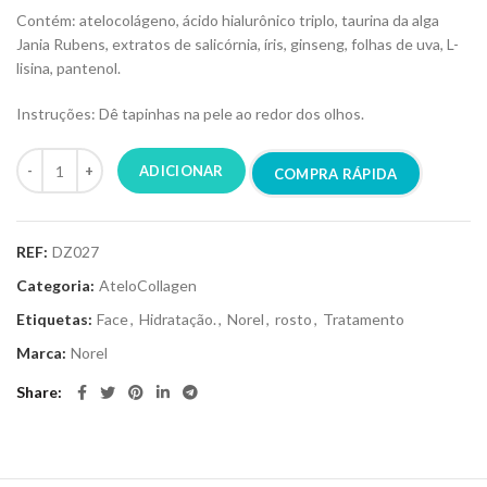
Contém: atelocolágeno, ácido hialurônico triplo, taurina da alga
Jania Rubens, extratos de salicórnia, íris, ginseng, folhas de uva, L-
lisina, pantenol.
Instruções: Dê tapinhas na pele ao redor dos olhos.
ADICIONAR
COMPRA RÁPIDA
REF:
DZ027
Categoria:
AteloCollagen
Etiquetas:
Face
,
Hidratação.
,
Norel
,
rosto
,
Tratamento
Marca:
Norel
Share