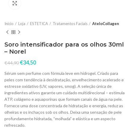
Click to enlarge
Início
Loja
ESTETICA
Tratamentos Faciais
AteloCollagen
Soro intensificador para os olhos 30ml
– Norel
€
34,50
€
44,90
Sérum sem perfume com fórmula leve em hidrogel. Criado para
peles com tendência à desidratação, envelhecimento acelerado e
estresse oxidativo (UV, vapores, smog). A seleção única de
ingredientes ativos garante um cuidado multidirecional – estimula
ATP, colágeno e aquaporinas que formam canais de água na pele.
Fornece uma dose concentrada de hidratação e energia, reduz as
olheiras e os inchaços sob os olhos. Deixa uma sensação de pele
profundamente hidratada, “molhada” e elástica e um aspecto
refrescado.