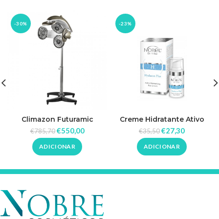
-30%
-23%
Climazon Futuramic
Creme Hidratante Ativo
Acelerador de Químicas e
para os Olhos 15ml – Norel
€
550,00
€
27,30
€
785,70
€
35,50
Tratamento
ADICIONAR
ADICIONAR