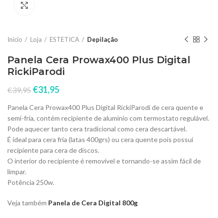
Click to enlarge
Início
Loja
ESTETICA
Depilação
Panela Cera Prowax400 Plus Digital
RickiParodi
€
31,95
€
39,95
Panela Cera Prowax400 Plus Digital RickiParodi de cera quente e
semi-fria, contém recipiente de alumínio com termostato regulável.
Pode aquecer tanto cera tradicional como cera descartável.
É ideal para cera fria (latas 400grs) ou cera quente pois possui
recipiente para cera de discos.
O interior do recipiente é removível e tornando-se assim fácil de
limpar.
Potência 250w.
Veja também
Panela de Cera Digital 800g