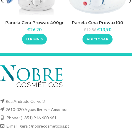
Panela Cera Prowax 400gr
Panela Cera Prowax100
400gr
€
26,20
€
13,90
€
19,86
LER MAIS
ADICIONAR
Rua Andrade Corvo 3
2610-020 Aguas livres – Amadora
Phone: (+351) 916 600 661
E-mail:
geral@nobrecosmeticos.pt