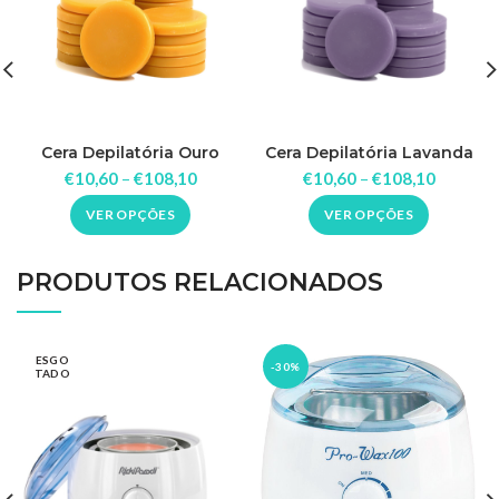
Cera Depilatória Ouro
Cera Depilatória Lavanda
Serenna Kg
1kg Serenna
€
10,60
–
€
108,10
€
10,60
–
€
108,10
VER OPÇÕES
VER OPÇÕES
PRODUTOS RELACIONADOS
ESGO
-30%
TADO