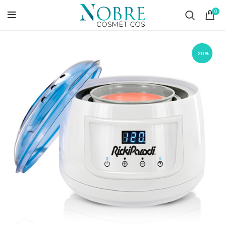
0
-20%