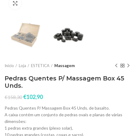
Click to enlarge
Início
Loja
ESTETICA
Massagem
Pedras Quentes P/ Massagem Box 45
Unds.
€
102,90
€
158,30
Pedras Quentes P/ Massagem Box 45 Unds. de basalto.
A caixa contém um conjunto de pedras ovais e planas de várias
dimensões:
1 pedras extra grandes (plexo solar),
10 pedras grandes (costas, coxas e sacro),