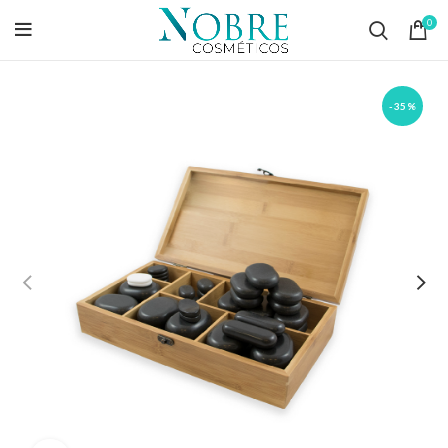
0
-35%