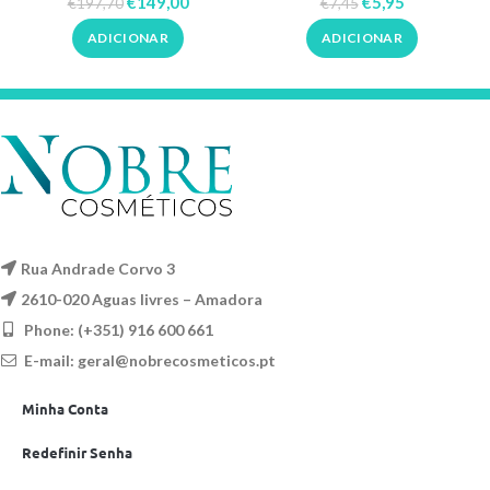
€
149,00
€
5,95
€
197,70
€
7,45
ADICIONAR
ADICIONAR
Rua Andrade Corvo 3
2610-020 Aguas livres – Amadora
Phone: (+351) 916 600 661
E-mail:
geral@nobrecosmeticos.pt
Minha Conta
Redefinir Senha