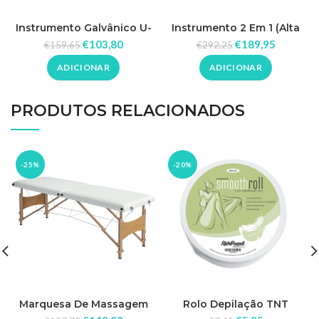
Instrumento Galvânico U-
Instrumento 2 Em 1 (Alta
Tech
Frequência + Galvânico) U-
€
103,80
€
189,95
€
159,65
€
292,25
Tech
ADICIONAR
ADICIONAR
PRODUTOS RELACIONADOS
-25%
-20%
Marquesa De Massagem
Rolo Depilação TNT
Dobrável
80grs/m2