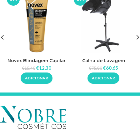
Novex Blindagem Capilar
Calha de Lavagem
Gold 400g
Reclinável Rickiparodi
€
12,30
€
60,65
€
15,40
€
75,80
ADICIONAR
ADICIONAR