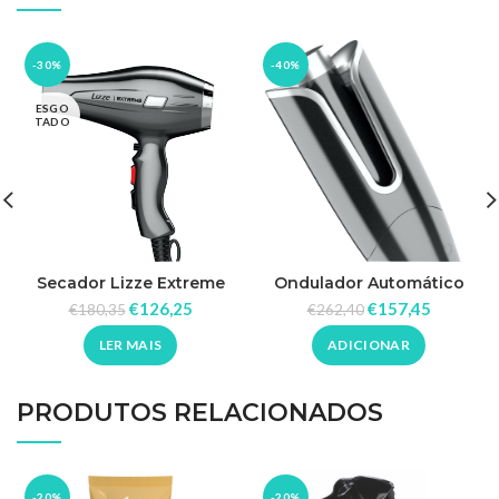
-30%
-40%
ESGO
TADO
Secador Lizze Extreme
Ondulador Automático
2400W
Curly Lizze
€
126,25
€
157,45
€
180,35
€
262,40
LER MAIS
ADICIONAR
PRODUTOS RELACIONADOS
-20%
-20%