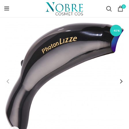
0
-40%