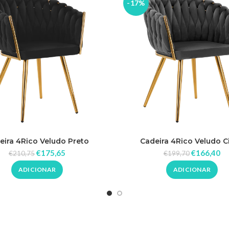
-17%
eira 4Rico Veludo Preto
Cadeira 4Rico Veludo C
€
175,65
€
166,40
€
210,75
€
199,70
ADICIONAR
ADICIONAR