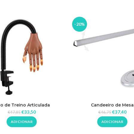
-20%
o de Treino Articulada
Candeeiro de Mesa
€
33,50
€
37,40
€
47,85
€
46,75
ADICIONAR
ADICIONAR