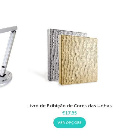
One Bo
A
Livro de Exibição de Cores das Unhas
€
17,85
VER OPÇÕES