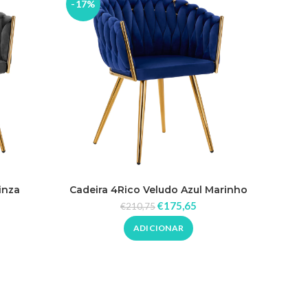
-17%
-17%
inza
Cadeira 4Rico Veludo Azul Marinho
Ca
€
175,65
€
210,75
ADICIONAR