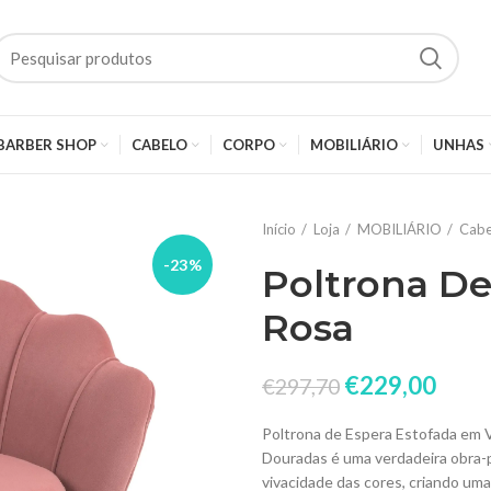
BARBER SHOP
CABELO
CORPO
MOBILIÁRIO
UNHAS
Início
Loja
MOBILIÁRIO
Cabe
-23%
Poltrona D
Rosa
€
229,00
€
297,70
Poltrona de Espera Estofada em
Douradas é uma verdadeira obra-p
vivacidade das cores, criando uma