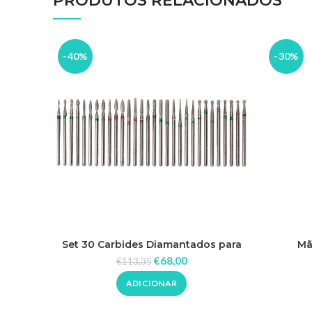
PRODUTOS RELACIONADOS
-40%
-30%
Set 30 Carbides Diamantados para
Mã
Micromotores
€
68,00
€
113,35
ADICIONAR