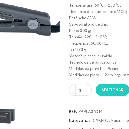
Temperatura: 60 ºC – 230 ºC;
Elemento de aquecimento MCH;
Potência: 65 W;
Cabo giratório de 3 m;
Peso: 300 g;
Tensão: 220 – 240 V;
Frequência: 50/60 Hz;
Ecrã LCD;
Material placas: alumínio;
Tecnologia cerâmica iônica;
Medidas da prancha: 25 cm;
Medidas da placa: 4,2 cm largura x
ADICIONAR
REF:
PBPLA36044
Categorias:
CABELO
,
Equipame