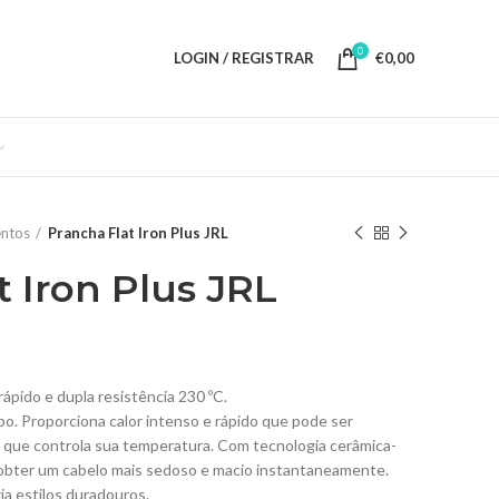
0
LOGIN / REGISTRAR
€
0,00
ntos
Prancha Flat Iron Plus JRL
t Iron Plus JRL
pido e dupla resistência 230 ºC.
po. Proporciona calor intenso e rápido que pode ser
 que controla sua temperatura. Com tecnologia cerâmica-
a obter um cabelo mais sedoso e macio instantaneamente.
ia estilos duradouros.