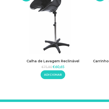
Calha de Lavagem Reclinável
Carrinho
Rickiparodi
€
60,65
€
75,80
ADICIONAR