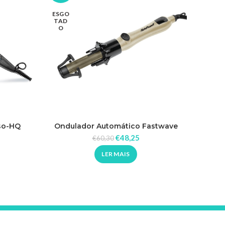
ESGO
TAD
O
so-HQ
Ondulador Automático Fastwave
Pranch
o
€
48,25
€
60,30
LER MAIS