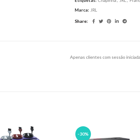
Etiquetas:
Chapinha
,
JRL
,
Pran
Marca:
JRL
Share
Apenas clientes com sessão iniciad
-30%