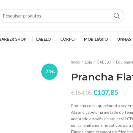
BARBER SHOP
CABELO
CORPO
MOBILIÁRIO
UNHAS
Início
Loja
CABELO
Equipame
-30%
Prancha Fla
€
107,85
€
154,05
Prancha com aquecimento super rá
Alisar o cabelo na metade do tem
adaptado através de um ecrã LCD
iónica, emite íons negativos par
Elimina completamente o frizz e cr