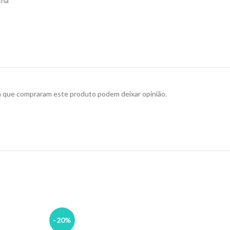
cha
a que compraram este produto podem deixar opinião.
-20%
-30%