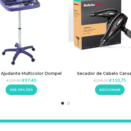
 Ajudante Multicolor Dompel
Secador de Cabelo Caru
2400W Babyliss Pr
€
97,40
€
110,75
€
129,90
€
158,20
VER OPÇÕES
ADICIONAR