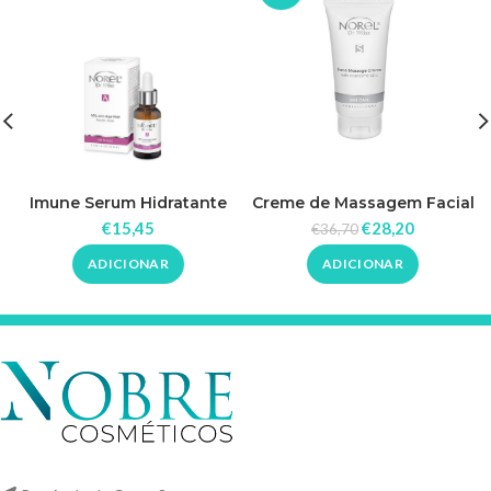
Imune Serum Hidratante
Creme de Massagem Facial
Intenso 30ML
com Coenzima Q10 200ml
€
15,45
€
28,20
€
36,70
– Norel
ADICIONAR
ADICIONAR