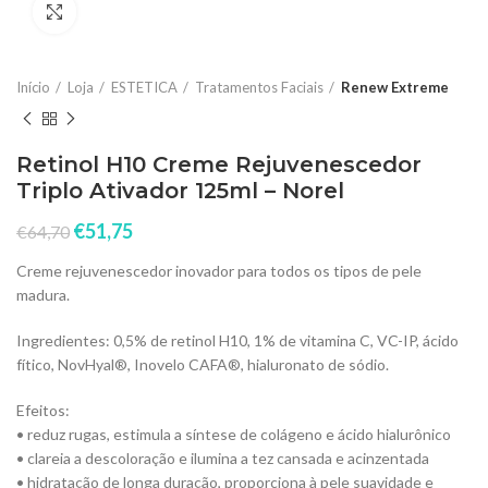
Click to enlarge
Início
Loja
ESTETICA
Tratamentos Faciais
Renew Extreme
Retinol H10 Creme Rejuvenescedor
Triplo Ativador 125ml – Norel
€
51,75
€
64,70
Creme rejuvenescedor inovador para todos os tipos de pele
madura.
Ingredientes: 0,5% de retinol H10, 1% de vitamina C, VC-IP, ácido
fítico, NovHyal®, Inovelo CAFA®, hialuronato de sódio.
Efeitos:
• reduz rugas, estimula a síntese de colágeno e ácido hialurônico
• clareia a descoloração e ilumina a tez cansada e acinzentada
• hidratação de longa duração, proporciona à pele suavidade e