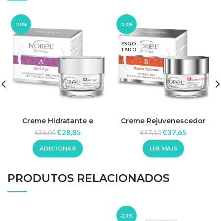
-20%
-20%
ESGO
TADO
Creme Hidratante e
Creme Rejuvenescedor
Reafirmante FPS 15
Triplo Ativo 50ml – Norel
€
28,85
€
37,65
€
36,05
€
47,10
(Proteção Média) 50ml –
Norel
ADICIONAR
LER MAIS
PRODUTOS RELACIONADOS
-23%