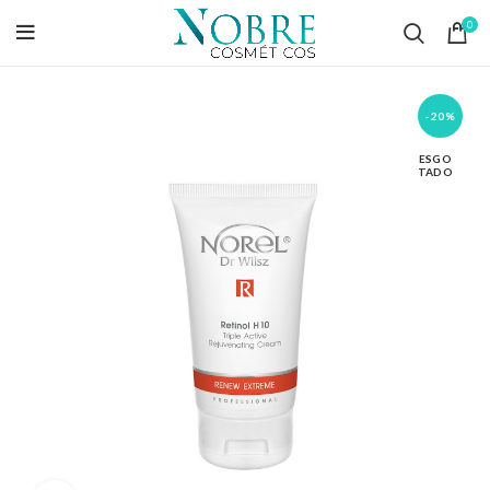
0
-20%
ESGO
TADO