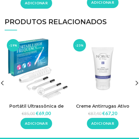
Norel
ADICIONAR
ADICIONAR
PRODUTOS RELACIONADOS
-19%
-23%
Portátil Ultrassônica de
Creme Antirrugas Ativo
Alta Frequência
com Fatores de
€
69,00
€
67,20
€
85,00
€
87,40
Crescimento e Astaxantina
125ml – Norel
ADICIONAR
ADICIONAR