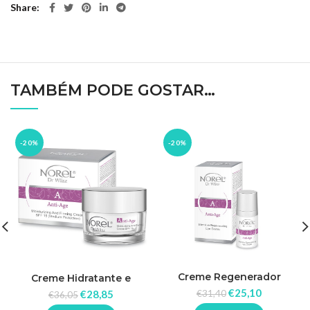
Share
TAMBÉM PODE GOSTAR…
-20%
-20%
Creme Regenerador
Creme Hidratante e
Intensivo para os Olhos
Reafirmante FPS 15
€
25,10
€
31,40
€
28,85
€
36,05
15ml – Norel
(Proteção Média) 50ml –