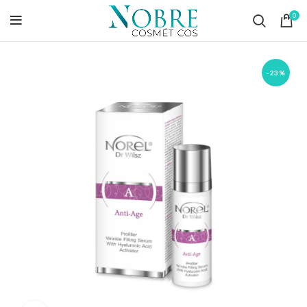
0
-23%