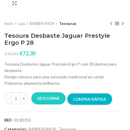
Click to enlarge
Início
Loja
BARBER SHOP
Tesouras
Tesoura Desbaste Jaguar Prestyle
Ergo P 28
€
72,30
€
90,40
Tesoura Desbaste Jaguar Prestyle Ergo P com 28 dentes para
desbaste.
Design clássico para uma sensação tradicional ao cortar.
Polimento altamente brilhante.
ADICIONAR
COMPRA RÁPIDA
REF:
01.83355
Categorias:
BARBER SHOP
,
Tesouras