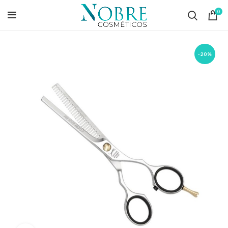
0
-20%