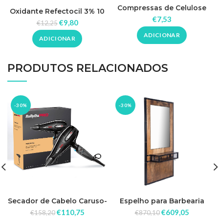
Compressas de Celulose
Oxidante Refectocil 3% 10
Batist- 2×500 unidades
€
7,53
vol. 100ml
€
9,80
€
12,25
ADICIONAR
ADICIONAR
PRODUTOS RELACIONADOS
-30%
-30%
Secador de Cabelo Caruso-
Espelho para Barbearia
HQ 2400W Babyliss Pro
Richard
€
110,75
€
609,05
€
158,20
€
870,10