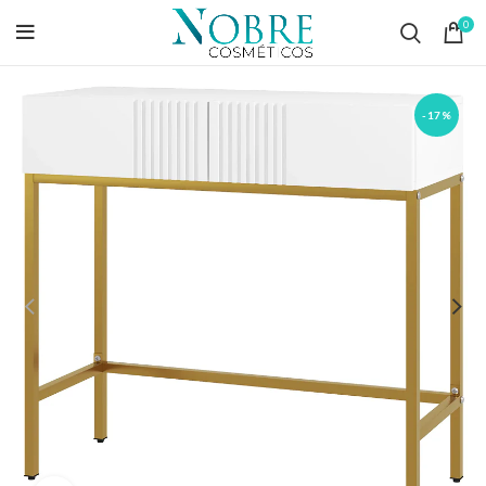
0
-17%