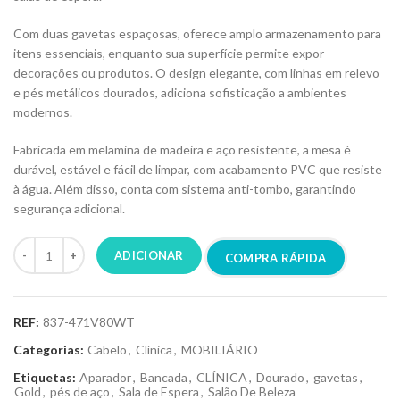
Com duas gavetas espaçosas, oferece amplo armazenamento para
itens essenciais, enquanto sua superfície permite expor
decorações ou produtos. O design elegante, com linhas em relevo
e pés metálicos dourados, adiciona sofisticação a ambientes
modernos.
Fabricada em melamina de madeira e aço resistente, a mesa é
durável, estável e fácil de limpar, com acabamento PVC que resiste
à água. Além disso, conta com sistema anti-tombo, garantindo
segurança adicional.
ADICIONAR
COMPRA RÁPIDA
REF:
837-471V80WT
Categorias:
Cabelo
,
Clínica
,
MOBILIÁRIO
Etiquetas:
Aparador
,
Bancada
,
CLÍNICA
,
Dourado
,
gavetas
,
Gold
,
pés de aço
,
Sala de Espera
,
Salão De Beleza