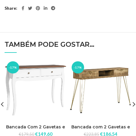
Share
TAMBÉM PODE GOSTAR…
-17%
-17%
Bancada Com 2 Gavetas e
Bancada com 2 Gavetas e
Pés de Aço Anti-Tombo
Pés de Aço Madeira e
€
149,60
€
186,54
€
179,50
€
223,85