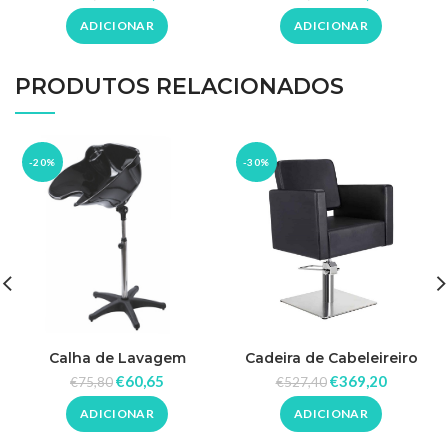
Branco e Marrom
Bronze
ADICIONAR
ADICIONAR
PRODUTOS RELACIONADOS
-20%
-30%
Calha de Lavagem
Cadeira de Cabeleireiro
Reclinável Rickiparodi
Dora S
€
60,65
€
369,20
€
75,80
€
527,40
ADICIONAR
ADICIONAR