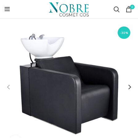
0
-30%