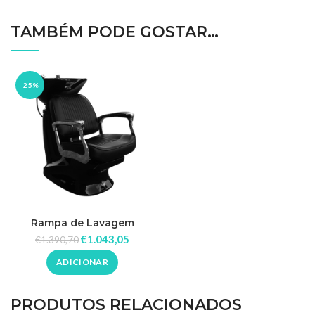
TAMBÉM PODE GOSTAR…
-25%
Rampa de Lavagem
Tradicional
€
1.043,05
€
1.390,70
ADICIONAR
PRODUTOS RELACIONADOS