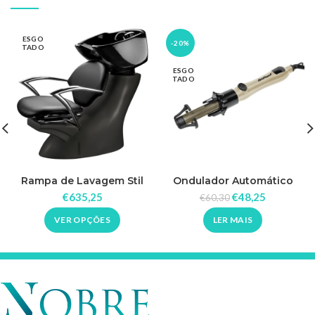
ESGO
-20%
TADO
ESGO
TADO
Rampa de Lavagem Stil
Ondulador Automático
Fastwave
€
635,25
€
48,25
€
60,30
VER OPÇÕES
LER MAIS