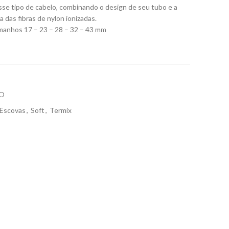
se tipo de cabelo, combinando o design de seu tubo e a
 das fibras de nylon ionizadas.
manhos 17 – 23 – 28 – 32 – 43 mm
O
Escovas
,
Soft
,
Termix