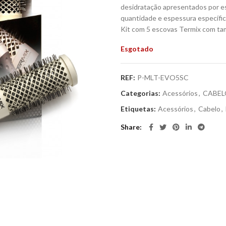
desidratação apresentados por es
quantidade e espessura específica
Kit com 5 escovas Termix com ta
Esgotado
REF:
P-MLT-EVO5SC
Categorias:
Acessórios
,
CABEL
Etiquetas:
Acessórios
,
Cabelo
,
Share