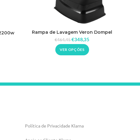
Rampa de Lavagem Veron Dompel
 2200w
Carrin
€
348,35
€
464,45
VER OPÇÕES
Política de Privacidade Klarna
Apoio ao Cliente Klarna