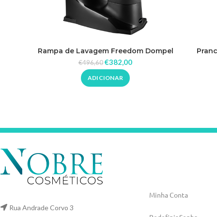
Pranc
Rampa de Lavagem Freedom Dompel
Ultr
€
382,00
€
496,60
ADICIONAR
Minha Conta
Rua Andrade Corvo 3
Redefinir Senha