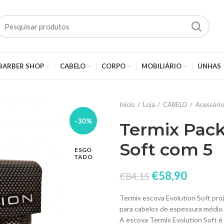
BARBER SHOP
CABELO
CORPO
MOBILIÁRIO
UNHAS
Início
Loja
CABELO
Acessóri
-30%
Termix Pack
Soft com 5
ESGO
TADO
€
58,90
€
84,15
Termix escova Evolution Soft pro
para cabelos de espessura média.
A escova Termix Evolution Soft é 