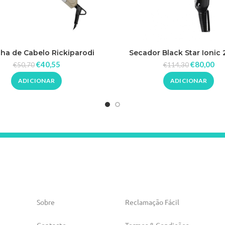
ha de Cabelo Rickiparodi
Secador Black Star Ionic
aslim Pro Dourada 230ºC
Babyliss Pro
€
40,55
€
80,00
€
50,70
€
114,30
ADICIONAR
ADICIONAR
Sobre
Reclamação Fácil
Contacto
Termos & Condições