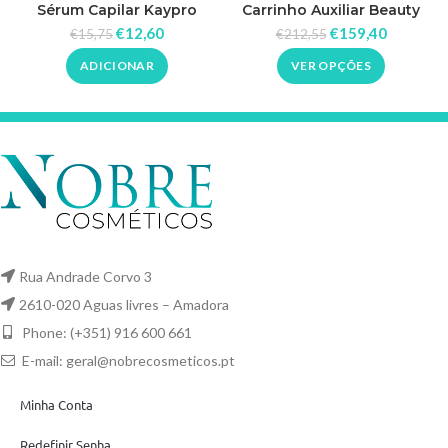
Sérum Capilar Kaypro
Carrinho Auxiliar Beauty
Argan
Care Dompel
€
12,60
€
159,40
€
15,75
€
212,55
ADICIONAR
VER OPÇÕES
Rua Andrade Corvo 3
2610-020 Aguas livres – Amadora
Phone: (+351) 916 600 661
E-mail:
geral@nobrecosmeticos.pt
Minha Conta
Redefinir Senha