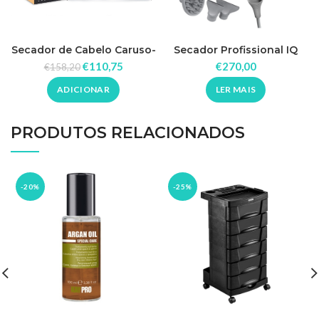
Secador de Cabelo Caruso-
Secador Profissional IQ
HQ 2400W Babyliss Pro
Perfetto 2000W_Gama
€
110,75
€
270,00
€
158,20
ADICIONAR
LER MAIS
PRODUTOS RELACIONADOS
-20%
-25%