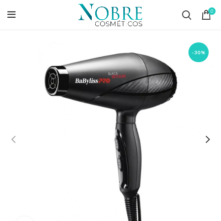
0
-30%