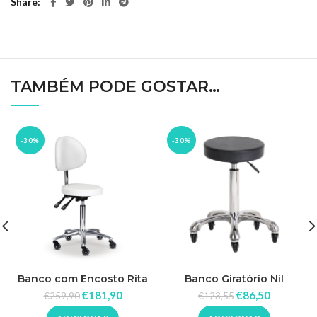
Share
TAMBÉM PODE GOSTAR…
-30%
-30%
Banco Giratório Nil
Banco com Encosto Rita
€
86,50
€
181,90
€
123,55
€
259,90