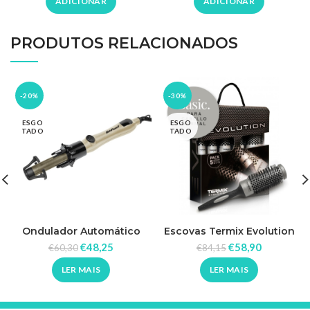
ADICIONAR
ADICIONAR
PRODUTOS RELACIONADOS
-20%
-30%
ESGO
ESGO
TADO
TADO
Ondulador Automático
Escovas Termix Evolution
Fastwave
Basic com 5
€
48,25
€
58,90
€
60,30
€
84,15
LER MAIS
LER MAIS