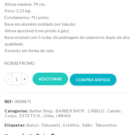
Altura máxima: 74 cm;
Peso: 5,25 kg;
Estofamento: PU preto;
Base em alumínio moldado por injeção;
Altura ajustável (com pistão à gás);
Base estável com 5 rodas de patinagem de rolamento duplo de alta
qualidade;
Assento em forma de sela.
NOBREPROMO
ADICIONAR
COMPRA RÁPIDA
REF:
0004871
Categorias:
Barber Shop
,
BARBER SHOP
,
CABELO
,
Cabelo
,
Corpo
,
ESTETICA
,
Unha
,
UNHAS
Etiquetas:
Banco
,
Dduueett
,
Estética
,
Salão
,
Tabouretes