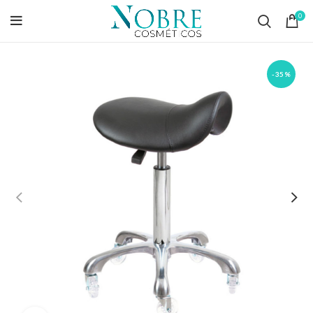
0
-35%