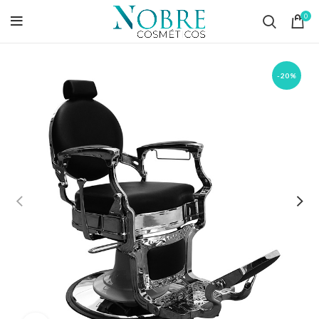
0
-20%