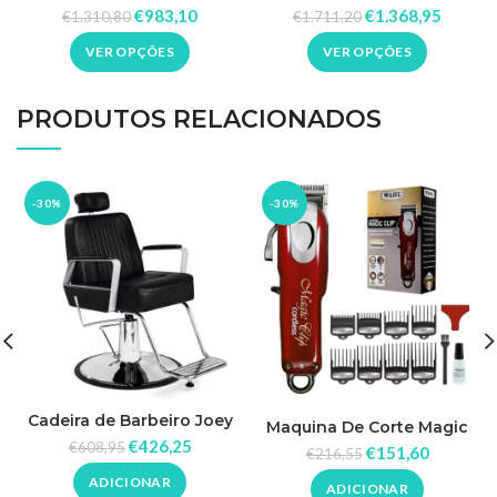
Clássico
€
1.368,95
€
983,10
€
1.711,20
€
1.310,80
VER OPÇÕES
VER OPÇÕES
PRODUTOS RELACIONADOS
-30%
-30%
Cadeira de Barbeiro Joey
Maquina De Corte Magic
€
426,25
Clip Cordless Wahl
€
608,95
€
151,60
€
216,55
ADICIONAR
ADICIONAR