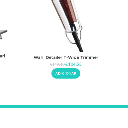
O
arl
Wahl Detailer T-Wide Trimmer
Tesoura
Corded
€
104,55
€
149,40
ADICIONAR