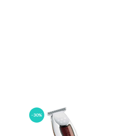
-30%
-30%
ESGO
TAD