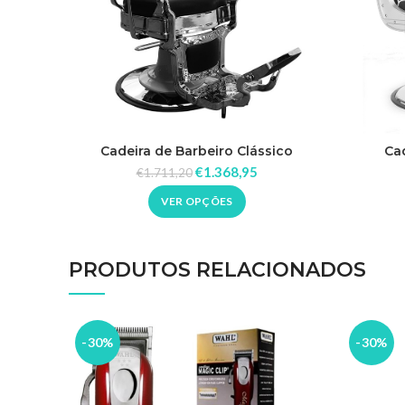
Cadeira de Barbeiro Clássico
Cad
€
1.368,95
€
1.711,20
VER OPÇÕES
PRODUTOS RELACIONADOS
-30%
-30%