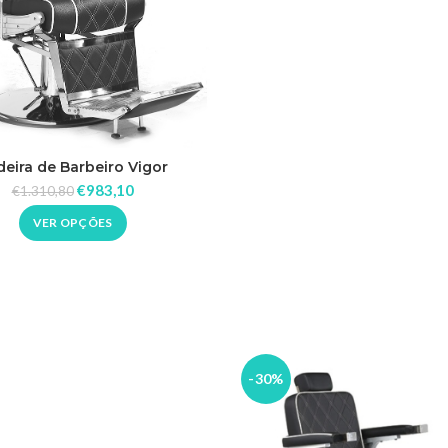
eira de Barbeiro Vigor
€
983,10
€
1.310,80
VER OPÇÕES
-30%