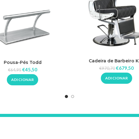
Cadeira de Barbeiro K
Pousa-Pés Todd
€
679,50
€
970,70
€
45,50
€
64,95
ADICIONAR
ADICIONAR