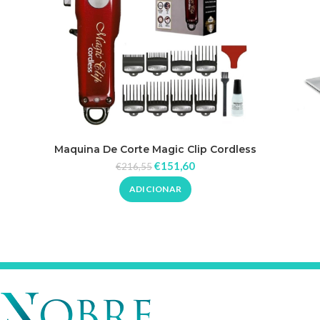
Maquina De Corte Magic Clip Cordless
Wahl
€
151,60
€
216,55
ADICIONAR