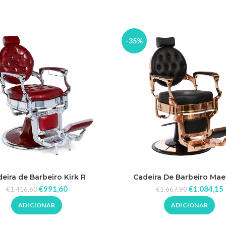
-35%
eira de Barbeiro Kirk R
Cadeira De Barbeiro Mae
€
991,60
€
1.084,15
€
1.416,60
€
1.667,90
ADICIONAR
ADICIONAR