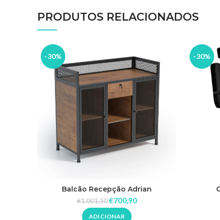
PRODUTOS RELACIONADOS
-30%
-30%
Balcão Recepção Adrian
C
€
700,90
€
1.001,30
ADICIONAR