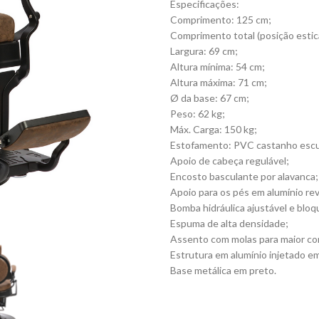
Especificações:
Comprimento: 125 cm;
Comprimento total (posição estic
Largura: 69 cm;
Altura mínima: 54 cm;
Altura máxima: 71 cm;
Ø da base: 67 cm;
Peso: 62 kg;
Máx. Carga: 150 kg;
Estofamento: PVC castanho escu
Apoio de cabeça regulável;
Encosto basculante por alavanca;
Apoio para os pés em alumínio rev
Bomba hidráulica ajustável e bloq
Espuma de alta densidade;
Assento com molas para maior co
Estrutura em alumínio injetado e
Base metálica em preto.
Cadeira de barbeiro, barber chair