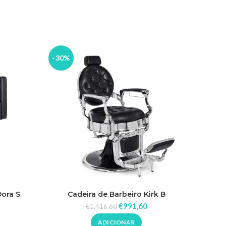
-30%
-30%
ESGO
TAD
O
Dora S
Cadeira de Barbeiro Kirk B
Ca
€
991,60
€
1.416,60
ADICIONAR