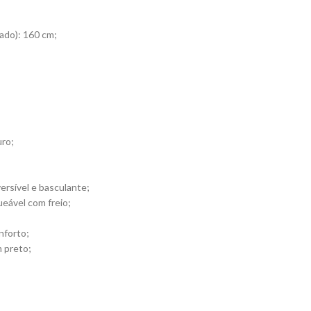
ado): 160 cm;
ro;
ersível e basculante;
ueável com freio;
nforto;
m preto;
, mae black, duet, dduueett