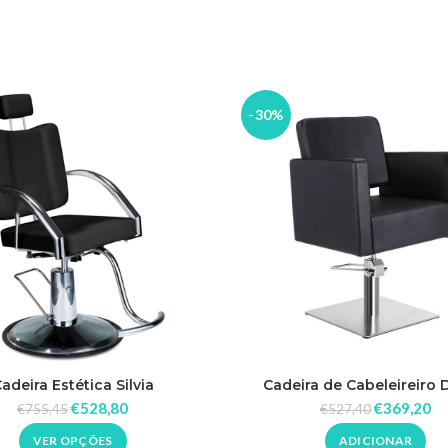
-30%
adeira Estética Silvia
Cadeira de Cabeleireiro 
€
528,80
€
369,20
€
755,45
€
527,40
VER OPÇÕES
ADICIONAR