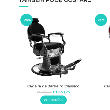
TAMBÉM PODE GOSTAR…
-20%
-30%
Cadeira de Barbeiro Clássico
Cad
€
1.368,95
€
1.711,20
VER OPÇÕES