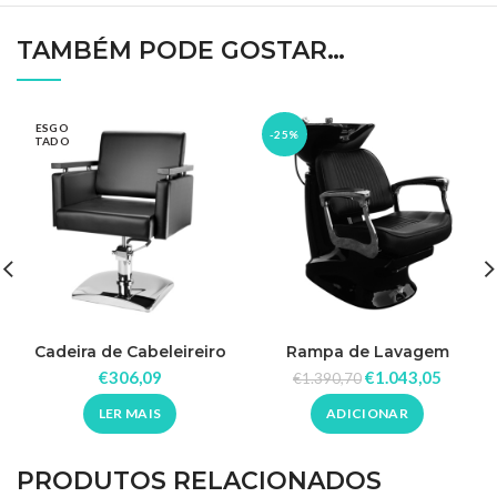
TAMBÉM PODE GOSTAR…
ESGO
-25%
TADO
Cadeira de Cabeleireiro
Rampa de Lavagem
Elegant
Tradicional
€
306,09
€
1.043,05
€
1.390,70
LER MAIS
ADICIONAR
PRODUTOS RELACIONADOS