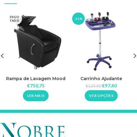
ESGO
-25%
TADO
Rampa de Lavagem Mood
Carrinho Ajudante
Multicolor Dompel
€
750,75
€
97,40
€
129,90
LER MAIS
VER OPÇÕES