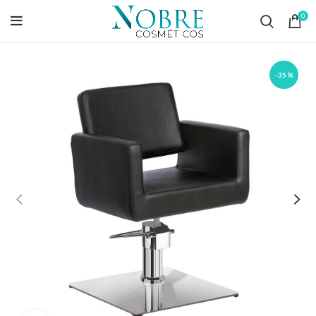
0
-35%