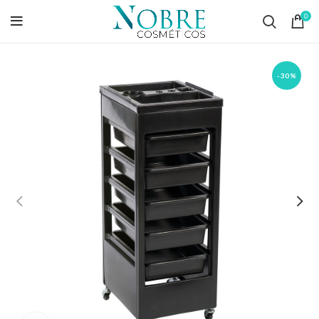
0
-30%