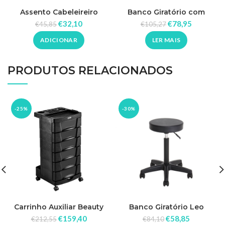
Assento Cabeleireiro
Banco Giratório com
Almofada Infantil Jilly
Encosto
€
32,10
€
78,95
€
45,85
€
105,27
ADICIONAR
LER MAIS
PRODUTOS RELACIONADOS
-25%
-30%
Carrinho Auxiliar Beauty
Banco Giratório Leo
Care Dompel
€
159,40
€
58,85
€
212,55
€
84,10