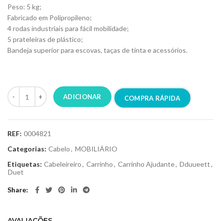
Peso: 5 kg;
Fabricado em Polipropileno;
4 rodas industriais para fácil mobilidade;
5 prateleiras de plástico;
Bandeja superior para escovas, taças de tinta e acessórios.
Carrinho de cabeleireiro, hairdressing trolley, cropp, duet, dduueett
ADICIONAR
COMPRA RÁPIDA
REF:
0004821
Categorias:
Cabelo
,
MOBILIÁRIO
Etiquetas:
Cabeleireiro
,
Carrinho
,
Carrinho Ajudante
,
Dduueett
,
Duet
Share
AVALIAÇÕES