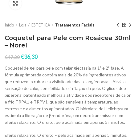
Click to enlarge
Início
Loja
ESTETICA
Tratamentos Faciais
Coquetel para Pele com Rosácea 30ml
– Norel
€
36,30
€
47,20
Coquetel de gel para pele com telangiectasia na 1ª e 2ª fase. A
fórmula aprimorada contém mais de 20% de ingredientes ativos
que reduzem o rubor e a visibilidade das telangiectasias. Alivia a
sensação de calor, sensibilidade e irritação da pele. O glicosídeo
piperonal patenteado melhora a atividade dos receptores de calor
e frio TRPA1 e TRPV1, que são sensíveis à temperatura, ao
estresse e a alimentos apimentados. O hidrolato de Helichrysum
estimula a liberação de β-endorfina, um neurotransmissor com
efeito relaxante. O efeito: pele acalmada em apenas 5 minutos.
Efeito relaxante. O efeito – pele acalmada em apenas 5 minutos.