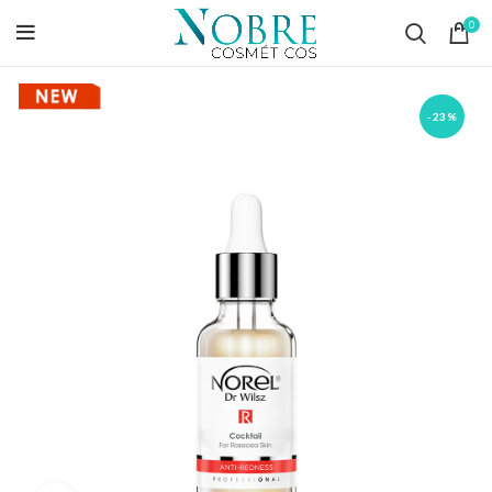
0
-23%