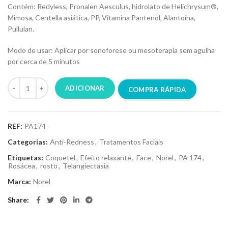
Contém: Redyless, Pronalen Aesculus, hidrolato de Helichrysum®,
Mimosa, Centella asiática, PP, Vitamina Pantenol, Alantoína,
Pullulan.
Modo de usar: Aplicar por sonoforese ou mesoterapia sem agulha
por cerca de 5 minutos
ADICIONAR
COMPRA RÁPIDA
REF:
PA174
Categorias:
Anti-Redness
,
Tratamentos Faciais
Etiquetas:
Coquetel
,
Efeito relaxante
,
Face
,
Norel
,
PA 174
,
Rosácea
,
rosto
,
Telangiectasia
Marca:
Norel
Share