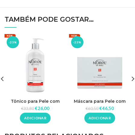
TAMBÉM PODE GOSTAR…
-23%
-23%
Tônico para Pele com
Máscara para Pele com
Rosácea 500ml – Norel
Rosácea – Norel
€
26,00
€
46,50
€
33,80
€
60,50
ADICIONAR
ADICIONAR