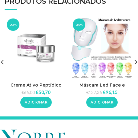
PRODUTOS RELACIONADOS
-23%
-30%
Creme Ativo Peptídico
Máscara Led Face e
Lifting 50ml – Norel
Pescoço
€
50,70
€
96,15
€
66,00
€
137,36
ADICIONAR
ADICIONAR