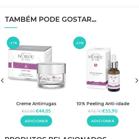
TAMBÉM PODE GOSTAR…
-17%
-23%
Creme Antirrugas
10% Peeling Anti-idade
Regenerador 50ml – Norel
Ácido Ferúlico 10% Peeling
€
44,05
€
55,90
€
52,80
€
72,70
Anti-idade 30ml – Norel
ADICIONAR
ADICIONAR