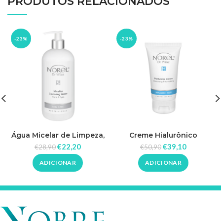
PRODUTOS RELACIONADOS
-23%
-23%
Água Micelar de Limpeza,
Creme Hialurônico
Rosto e Olhos 500ml –
Hidratante e Normalizante
€
22,20
€
39,10
€
28,90
€
50,90
Norel
150ml – Norel
ADICIONAR
ADICIONAR