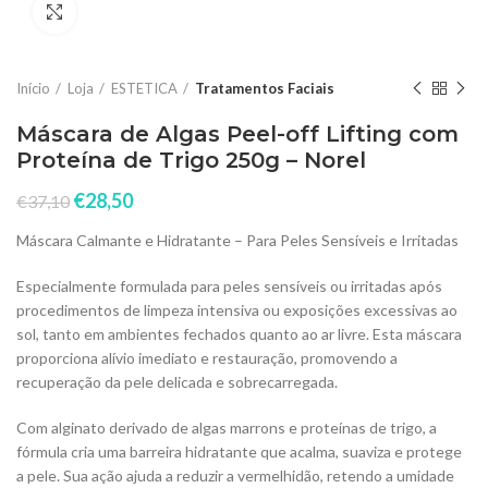
Click to enlarge
Início
Loja
ESTETICA
Tratamentos Faciais
Máscara de Algas Peel-off Lifting com
Proteína de Trigo 250g – Norel
€
28,50
€
37,10
Máscara Calmante e Hidratante – Para Peles Sensíveis e Irritadas
Especialmente formulada para peles sensíveis ou irritadas após
procedimentos de limpeza intensiva ou exposições excessivas ao
sol, tanto em ambientes fechados quanto ao ar livre. Esta máscara
proporciona alívio imediato e restauração, promovendo a
recuperação da pele delicada e sobrecarregada.
Com alginato derivado de algas marrons e proteínas de trigo, a
fórmula cria uma barreira hidratante que acalma, suaviza e protege
a pele. Sua ação ajuda a reduzir a vermelhidão, retendo a umidade