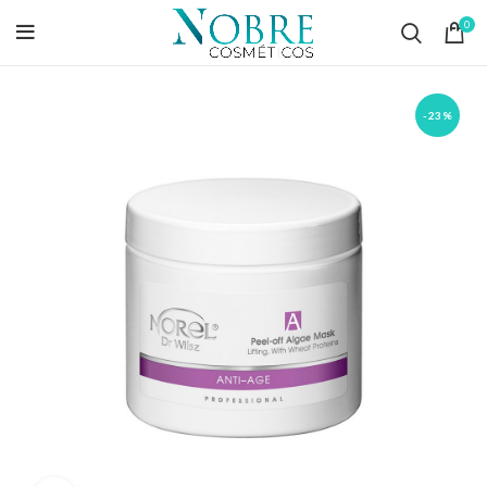
0
-23%