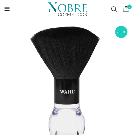
0
-30%