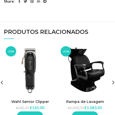
Share
PRODUTOS RELACIONADOS
-30%
-25%
Wahl Senior Clipper
Rampa de Lavagem
Cordless
Tradicional
€
165,00
€
1.043,05
€
235,75
€
1.390,70