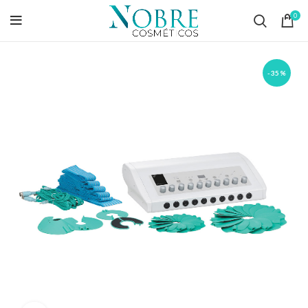
0
-35%