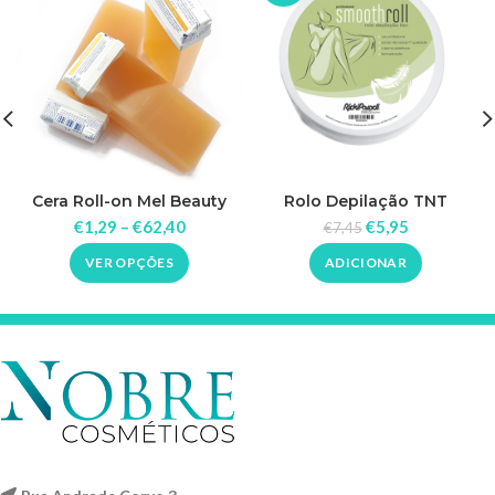
Cera Roll-on Mel Beauty
Rolo Depilação TNT
Image
80grs/m2
€
1,29
–
€
62,40
€
5,95
€
7,45
VER OPÇÕES
ADICIONAR