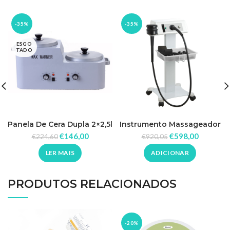
-35%
-35%
ESGO
TADO
Panela De Cera Dupla 2×2,5l
Instrumento Massageador
Com 2 Termostatos
Vibratório U-Tech
€
146,00
€
598,00
€
224,60
€
920,05
LER MAIS
ADICIONAR
PRODUTOS RELACIONADOS
-20%